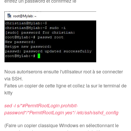
entrez un password et confirmez le
Nous autoriserons ensuite l'utilisateur root à se connecter
via SSH.
Faites un copier de cette ligne et collez la sur le terminal de
kitty
sed -i s/"#PermitRootLogin prohibit-
password"/"PermitRootLogin yes"/ /etc/ssh/sshd_config
(Faire un copier classique Windows en sélectionnant le